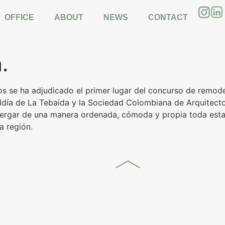
el concurso público pa
OFFICE
ABOUT
NEWS
CONTACT
co en la ciudad de La T
.
tos se ha adjudicado el primer lugar del concurso de remod
ldía de La Tebaida y la Sociedad Colombiana de Arquitecto
ergar de una manera ordenada, cómoda y propia toda esta 
a región.