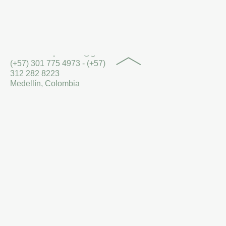
Etiqueta:
2023
eltallerdearquitectos@gmail.com
(+57) 301 775 4973 - (+57)
312 282 8223
Medellín, Colombia